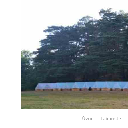
Úvod
Tábořiště