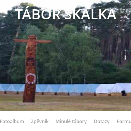
TÁBOR SKALKA
Fotoalbum
Zpěvník
Minulé tábory
Dotazy
Formu