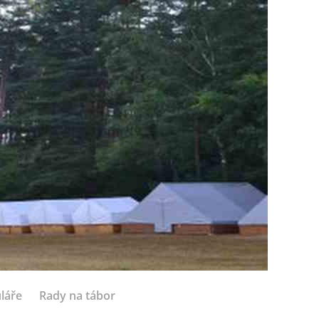
láře
Rady na tábor