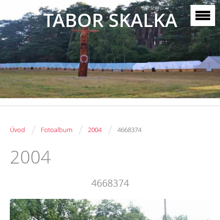
TÁBOR SKALKA
/
/
/
Úvod
Fotoalbum
2004
4668374
2004
4668374