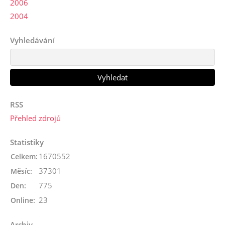
2006
2004
Vyhledávání
RSS
Přehled zdrojů
Statistiky
1670552
Celkem:
37301
Měsíc:
775
Den:
23
Online:
Archiv