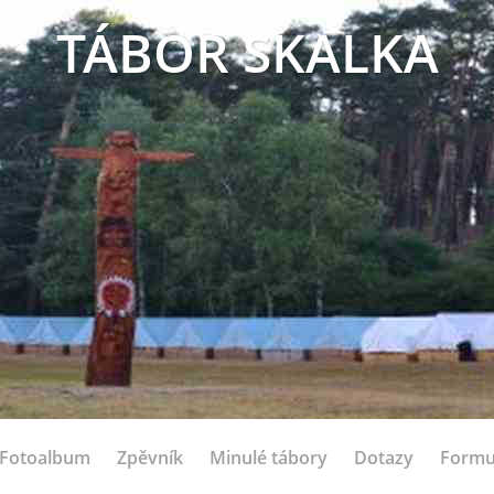
TÁBOR SKALKA
Fotoalbum
Zpěvník
Minulé tábory
Dotazy
Formu