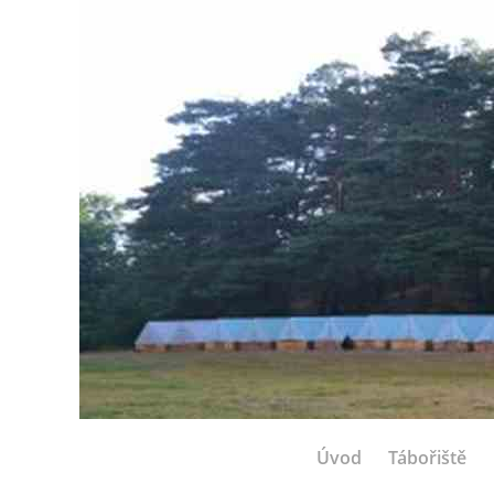
Úvod
Tábořiště