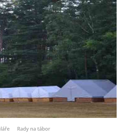
láře
Rady na tábor