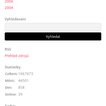
2006
2004
Vyhledávání
RSS
Přehled zdrojů
Statistiky
1667473
Celkem:
44501
Měsíc:
858
Den:
39
Online:
Archiv