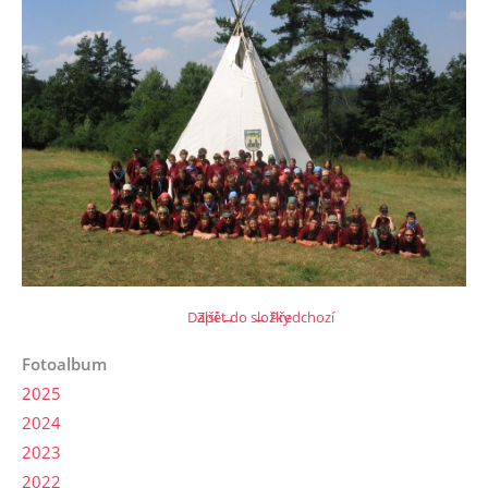
Další →
Zpět do složky
← Předchozí
Fotoalbum
2025
2024
2023
2022