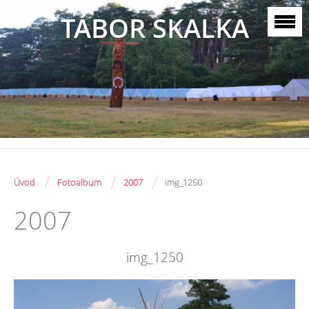
TÁBOR SKALKA
/
/
/
Úvod
Fotoalbum
2007
img_1250
2007
img_1250