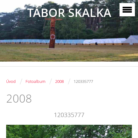
TÁBOR SKALKA
/
/
/
Úvod
Fotoalbum
2008
120335777
2008
120335777