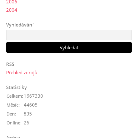
2006
2004
Vyhledávání
RSS
Přehled zdrojů
Statistiky
1667330
Celkem:
44605
Měsíc:
835
Den:
26
Online:
Archiv