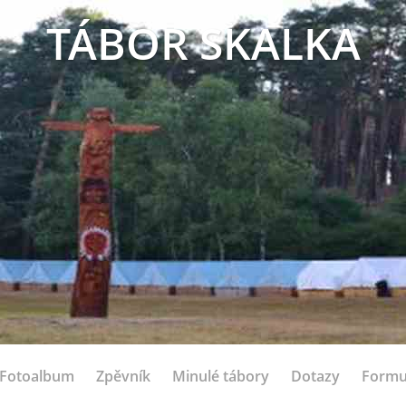
TÁBOR SKALKA
Fotoalbum
Zpěvník
Minulé tábory
Dotazy
Formu