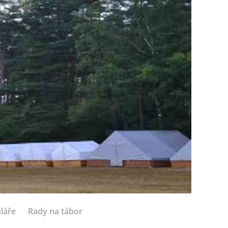
láře
Rady na tábor