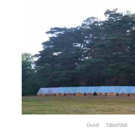
Úvod
Tábořiště