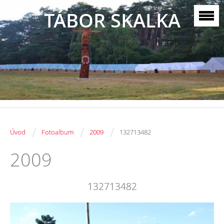
TÁBOR SKALKA
/
/
/
Úvod
Fotoalbum
2009
132713482
2009
132713482