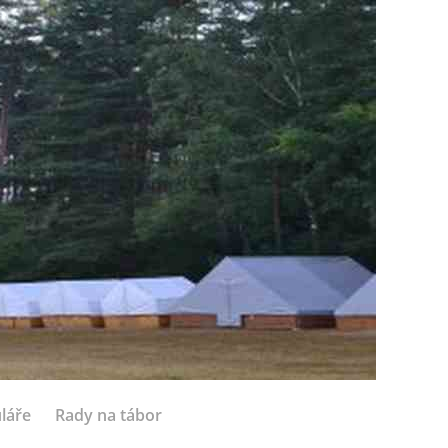
láře
Rady na tábor