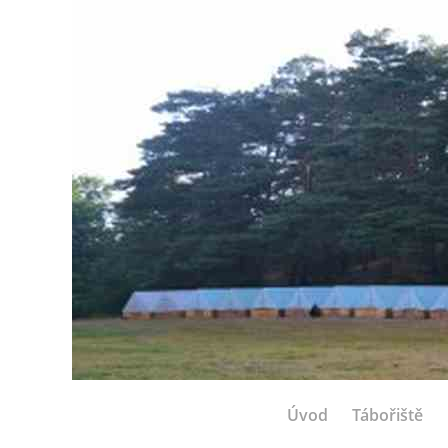
Úvod
Tábořiště