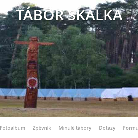
TÁBOR SKALKA
Fotoalbum
Zpěvník
Minulé tábory
Dotazy
Formu