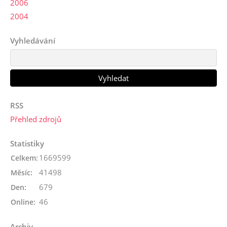
2006
2004
Vyhledávání
RSS
Přehled zdrojů
Statistiky
1669599
Celkem:
41498
Měsíc:
679
Den:
46
Online:
Archiv