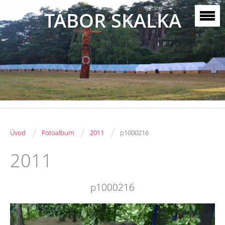
TÁBOR SKALKA
/
/
/
Úvod
Fotoalbum
2011
p1000216
2011
p1000216