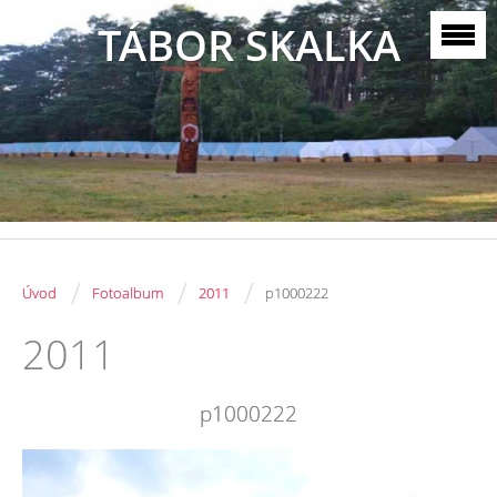
TÁBOR SKALKA
/
/
/
Úvod
Fotoalbum
2011
p1000222
2011
p1000222