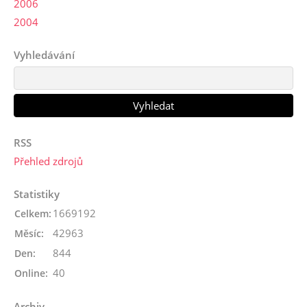
2006
2004
Vyhledávání
RSS
Přehled zdrojů
Statistiky
1669192
Celkem:
42963
Měsíc:
844
Den:
40
Online:
Archiv