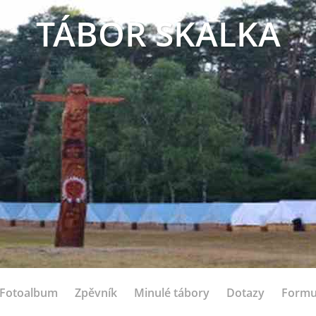
TÁBOR SKALKA
Fotoalbum
Zpěvník
Minulé tábory
Dotazy
Formu