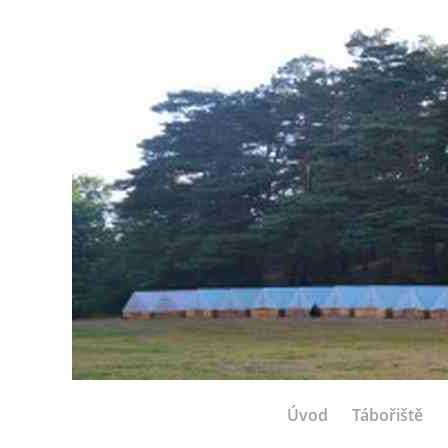
Úvod
Tábořiště