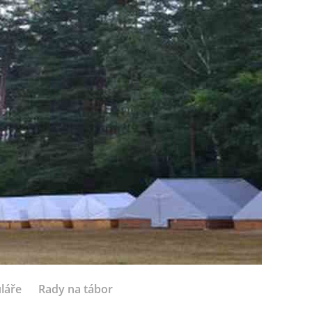
láře
Rady na tábor