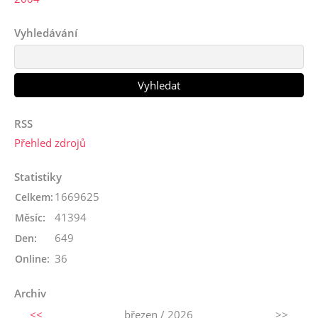
Vyhledávání
RSS
Přehled zdrojů
Statistiky
1669625
Celkem:
41394
Měsíc:
649
Den:
36
Online:
Archiv
<<
březen / 2026
>>