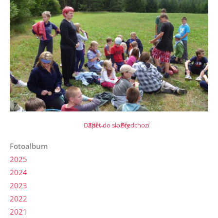
Další →
Zpět do složky
← Předchozí
Fotoalbum
2025
2024
2023
2022
2021