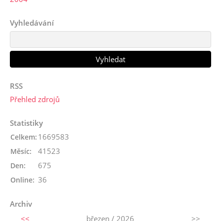
Vyhledávání
RSS
Přehled zdrojů
Statistiky
1669583
Celkem:
41523
Měsíc:
675
Den:
36
Online:
Archiv
<<
březen / 2026
>>