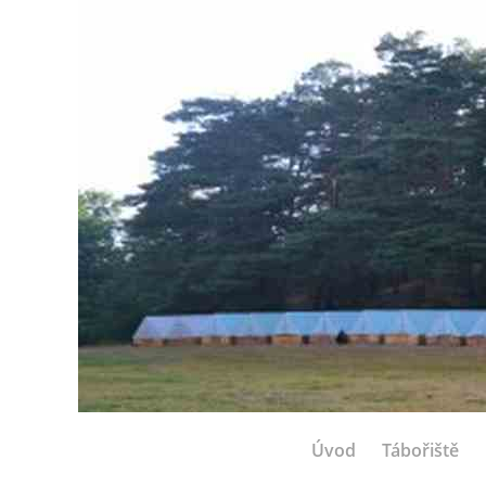
Úvod
Tábořiště