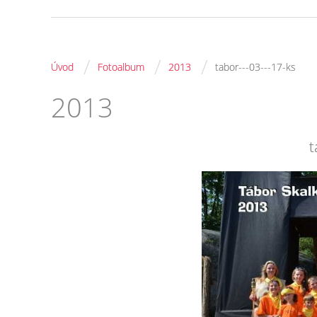
/
/
/
Úvod
Fotoalbum
2013
tabor---03---17-ks
2013
t