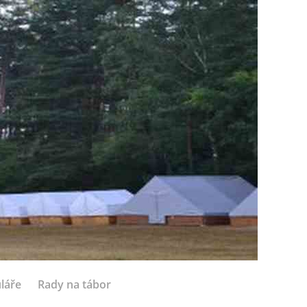
láře
Rady na tábor