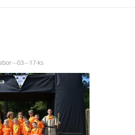
abor---03---17-ks