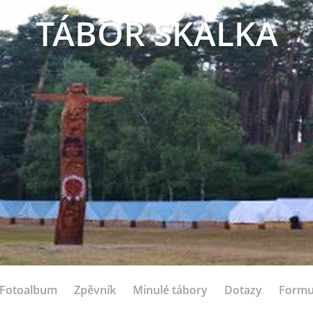
TÁBOR SKALKA
Fotoalbum
Zpěvník
Minulé tábory
Dotazy
Formu