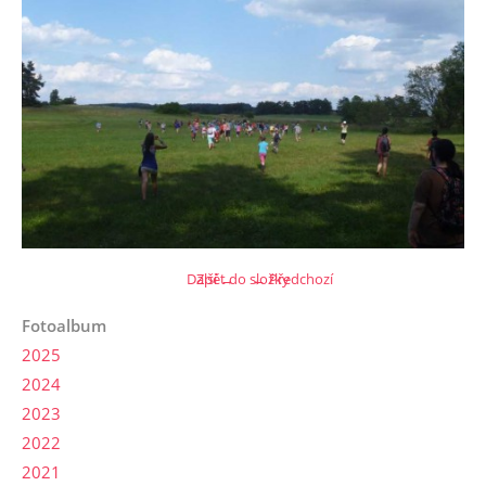
Další →
Zpět do složky
← Předchozí
Fotoalbum
2025
2024
2023
2022
2021