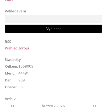
Vyhledávání
RSS
Přehled zdrojů
Statistiky
1668009
Celkem:
44491
Měsíc:
909
Den:
30
Online:
Archiv
<<
březen / 2026
>>