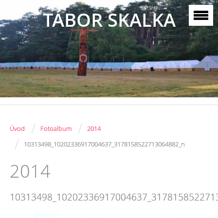
TÁBOR SKALKA
/
/
Úvod
Fotoalbum
2014
/
10313498_10202336917004637_3178158522713064882_n
2014
10313498_10202336917004637_317815852271