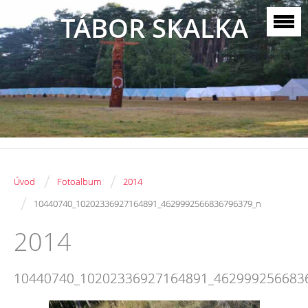
TÁBOR SKALKA
/
/
Úvod
Fotoalbum
2014
/
10440740_10202336927164891_4629992566836796379_n
2014
10440740_10202336927164891_462999256683