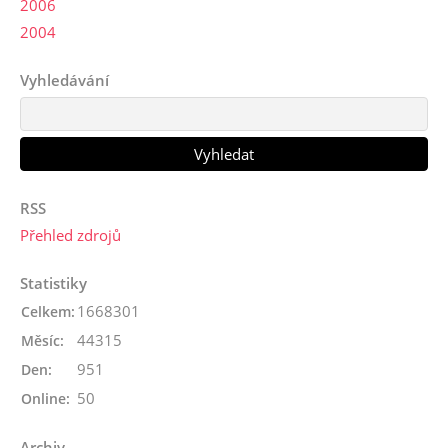
2006
2004
Vyhledávání
RSS
Přehled zdrojů
Statistiky
1668301
Celkem:
44315
Měsíc:
951
Den:
50
Online:
Archiv