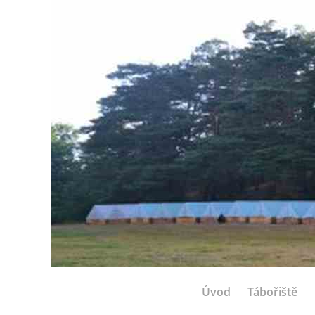
Úvod
Tábořiště