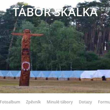
TÁBOR SKALKA
Fotoalbum
Zpěvník
Minulé tábory
Dotazy
Formu