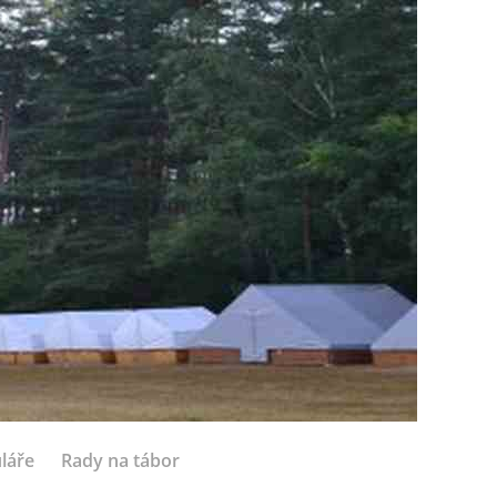
láře
Rady na tábor