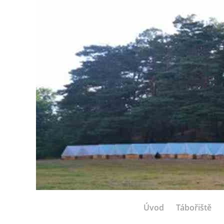
Úvod
Tábořiště