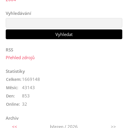
Vyhledávání
RSS
Přehled zdrojů
Statistiky
1669148
Celkem:
43143
Měsíc:
853
Den:
32
Online:
Archiv
<<
březen / 2026
>>