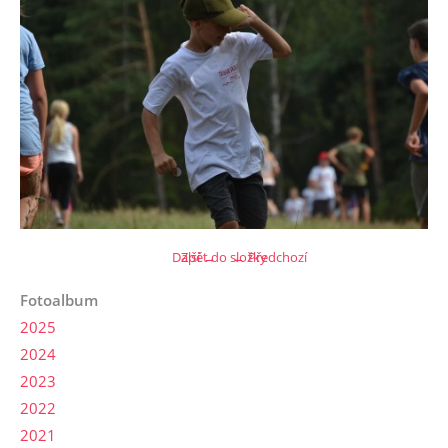
Další →
Zpět do složky
← Předchozí
Fotoalbum
2025
2024
2023
2022
2021