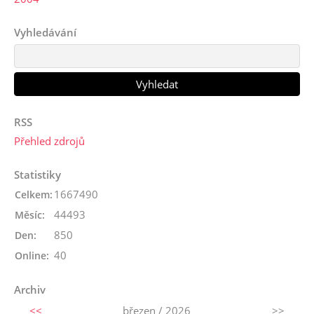
Vyhledávání
RSS
Přehled zdrojů
Statistiky
1667490
Celkem:
44493
Měsíc:
850
Den:
40
Online:
Archiv
<<
březen / 2026
>>