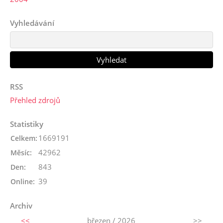
Vyhledávání
RSS
Přehled zdrojů
Statistiky
1669191
Celkem:
42962
Měsíc:
843
Den:
39
Online:
Archiv
<<
březen / 2026
>>