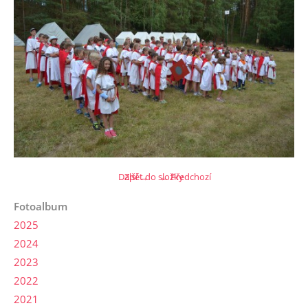
Další →
Zpět do složky
← Předchozí
Fotoalbum
2025
2024
2023
2022
2021