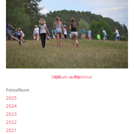
Další →
Zpět do složky
← Předchozí
Fotoalbum
2025
2024
2023
2022
2021