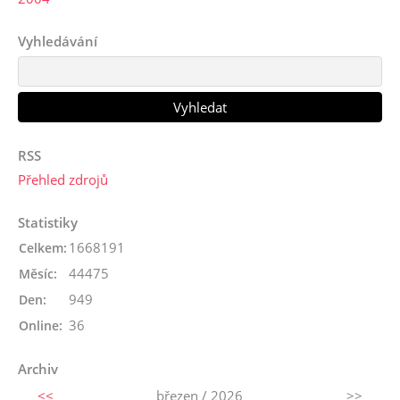
Vyhledávání
RSS
Přehled zdrojů
Statistiky
1668191
Celkem:
44475
Měsíc:
949
Den:
36
Online:
Archiv
<<
březen / 2026
>>