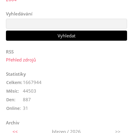
Vyhledávání
RSS
Přehled zdrojů
Statistiky
1667944
Celkem:
44503
Měsíc:
887
Den:
31
Online:
Archiv
<<
březen / 2026
>>