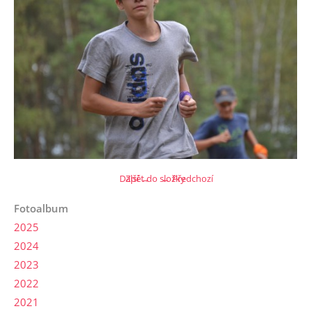
Další →
Zpět do složky
← Předchozí
Fotoalbum
2025
2024
2023
2022
2021