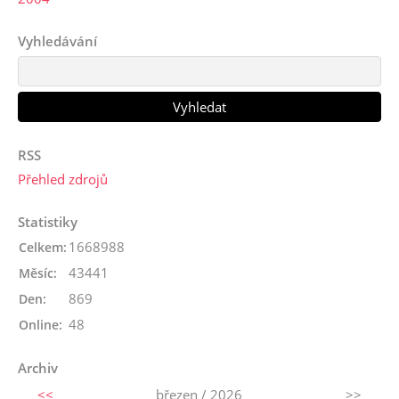
Vyhledávání
RSS
Přehled zdrojů
Statistiky
1668988
Celkem:
43441
Měsíc:
869
Den:
48
Online:
Archiv
<<
březen / 2026
>>