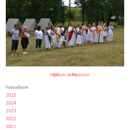
Další →
Zpět do složky
← Předchozí
Fotoalbum
2025
2024
2023
2022
2021