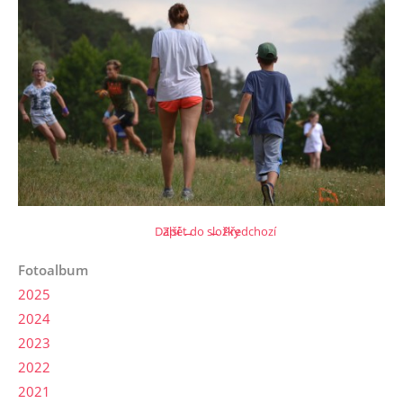
Další →
Zpět do složky
← Předchozí
Fotoalbum
2025
2024
2023
2022
2021