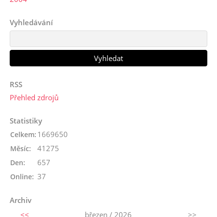
Vyhledávání
RSS
Přehled zdrojů
Statistiky
1669650
Celkem:
41275
Měsíc:
657
Den:
37
Online:
Archiv
<<
březen / 2026
>>