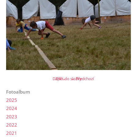
Další →
Zpět do složky
← Předchozí
Fotoalbum
2025
2024
2023
2022
2021