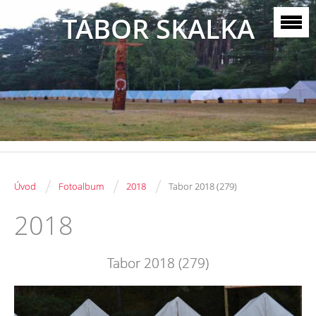
TÁBOR SKALKA
/
/
/
Úvod
Fotoalbum
2018
Tabor 2018 (279)
2018
Tabor 2018 (279)