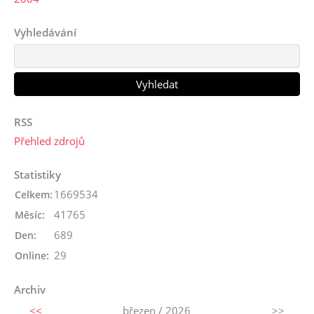
Vyhledávání
RSS
Přehled zdrojů
Statistiky
1669534
Celkem:
41765
Měsíc:
689
Den:
29
Online:
Archiv
<<
březen / 2026
>>