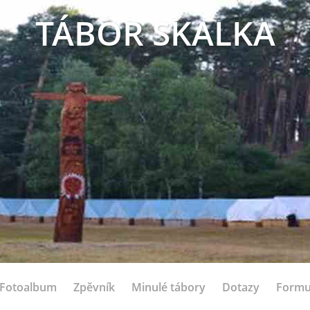
TÁBOR SKALKA
Fotoalbum
Zpěvník
Minulé tábory
Dotazy
Formu