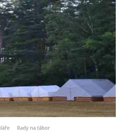
láře
Rady na tábor