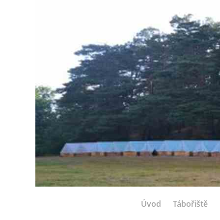
Úvod
Tábořiště