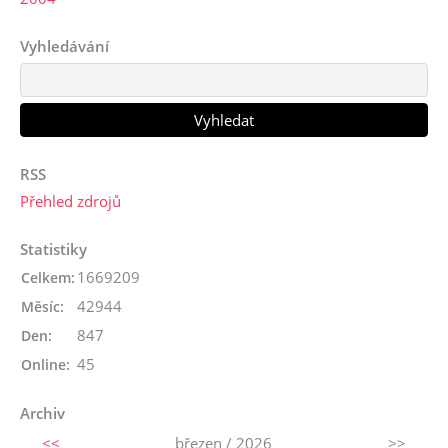
Vyhledávání
RSS
Přehled zdrojů
Statistiky
1669209
Celkem:
42944
Měsíc:
847
Den:
45
Online:
Archiv
<<
březen / 2026
>>