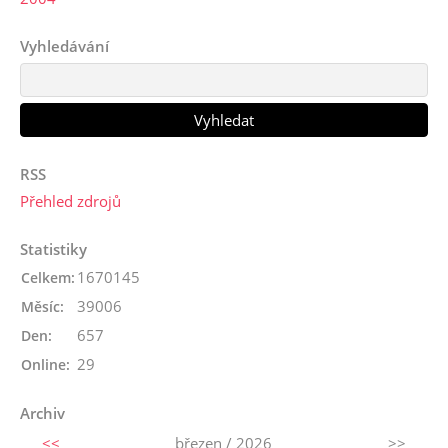
Vyhledávání
RSS
Přehled zdrojů
Statistiky
1670145
Celkem:
39006
Měsíc:
657
Den:
29
Online:
Archiv
<<
březen / 2026
>>