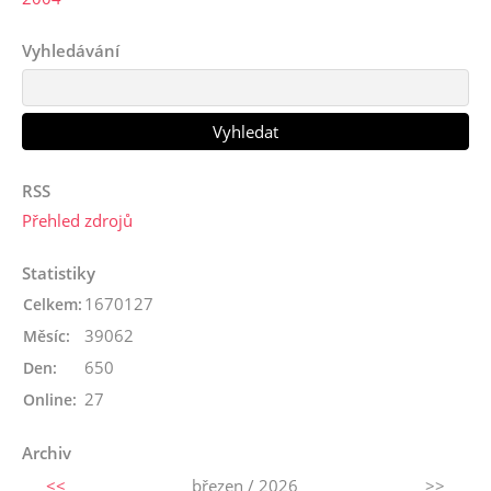
Vyhledávání
RSS
Přehled zdrojů
Statistiky
1670127
Celkem:
39062
Měsíc:
650
Den:
27
Online:
Archiv
<<
březen / 2026
>>