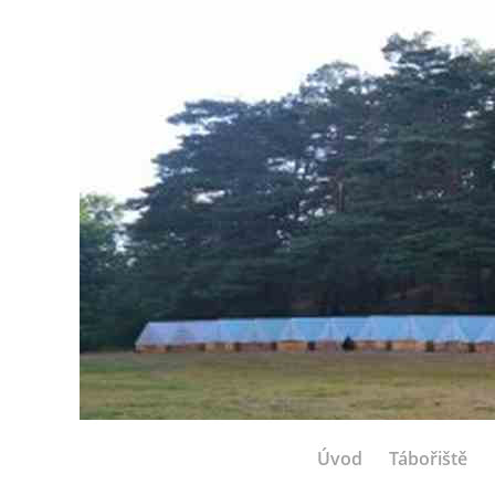
Úvod
Tábořiště