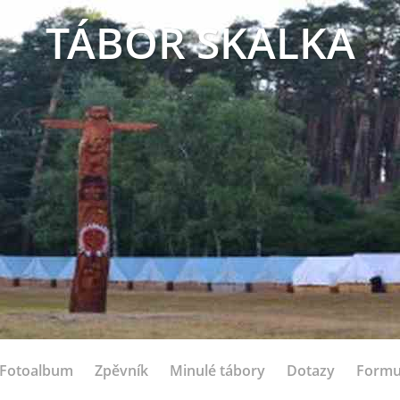
TÁBOR SKALKA
Fotoalbum
Zpěvník
Minulé tábory
Dotazy
Formu