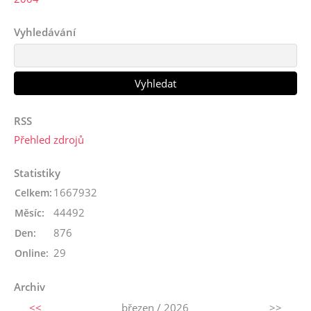
Vyhledávání
RSS
Přehled zdrojů
Statistiky
1667932
Celkem:
44492
Měsíc:
876
Den:
29
Online:
Archiv
<<
březen / 2026
>>