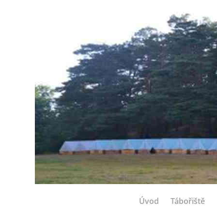
Úvod
Tábořiště