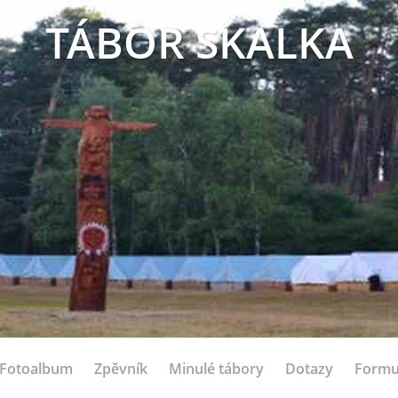
TÁBOR SKALKA
Fotoalbum
Zpěvník
Minulé tábory
Dotazy
Formu