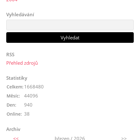
Vyhledávání
RSS
Přehled zdrojů
Statistiky
1668480
Celkem:
44096
Měsíc:
940
Den:
38
Online:
Archiv
<<
březen / 2026
>>