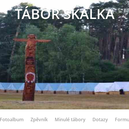
TÁBOR SKALKA
Fotoalbum
Zpěvník
Minulé tábory
Dotazy
Formu