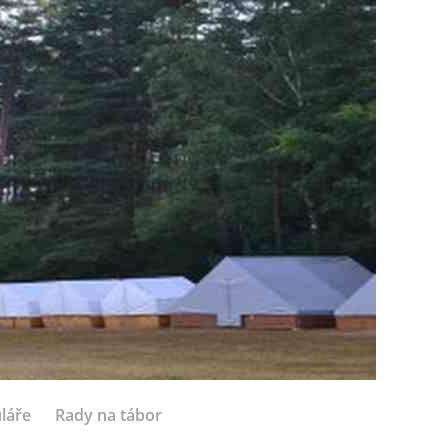
láře
Rady na tábor