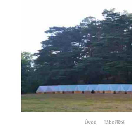
Úvod
Tábořiště