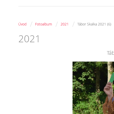
/
/
/
Úvod
Fotoalbum
2021
Tábor Skalka 2021 (6)
2021
Táb