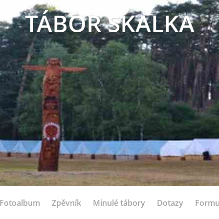
TÁBOR SKALKA
Fotoalbum
Zpěvník
Minulé tábory
Dotazy
Formu