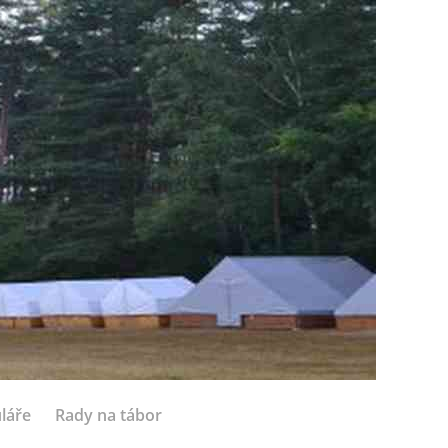
láře
Rady na tábor