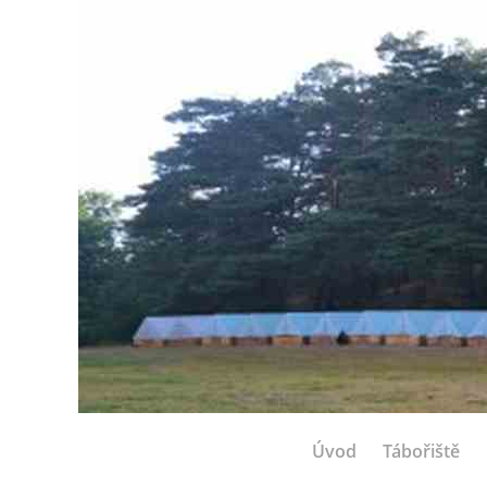
Úvod
Tábořiště