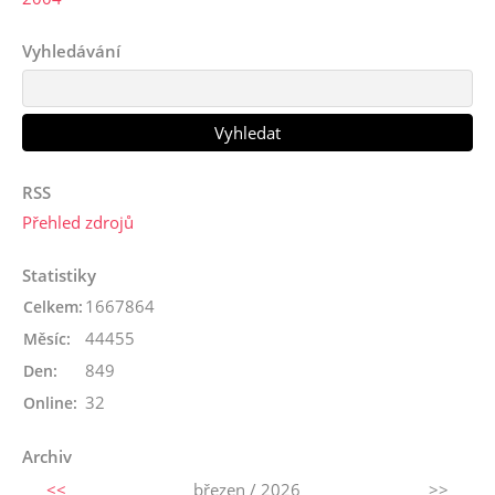
Vyhledávání
RSS
Přehled zdrojů
Statistiky
1667864
Celkem:
44455
Měsíc:
849
Den:
32
Online:
Archiv
<<
březen / 2026
>>