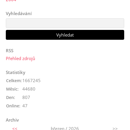
Vyhledávání
RSS
Přehled zdrojů
Statistiky
1667245
Celkem:
44680
Měsíc:
807
Den:
47
Online:
Archiv
<<
březen / 2026
>>