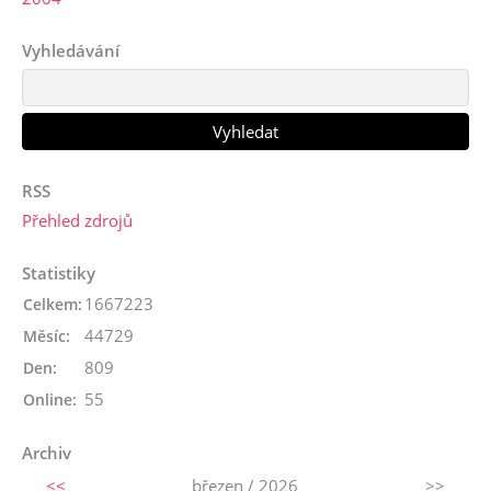
Vyhledávání
RSS
Přehled zdrojů
Statistiky
1667223
Celkem:
44729
Měsíc:
809
Den:
55
Online:
Archiv
<<
březen / 2026
>>