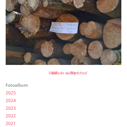
Další →
Zpět do složky
← Předchozí
Fotoalbum
2025
2024
2023
2022
2021