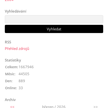
Vyhledávání
RSS
Přehled zdrojů
Statistiky
1667946
Celkem:
44505
Měsíc:
889
Den:
33
Online:
Archiv
<<
březen / 2026
>>