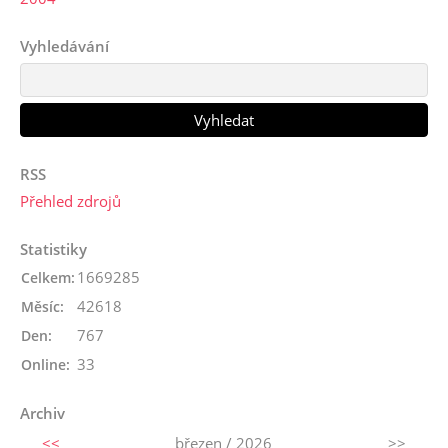
Vyhledávání
RSS
Přehled zdrojů
Statistiky
1669285
Celkem:
42618
Měsíc:
767
Den:
33
Online:
Archiv
<<
březen / 2026
>>