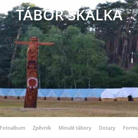
TÁBOR SKALKA
Fotoalbum
Zpěvník
Minulé tábory
Dotazy
Formu