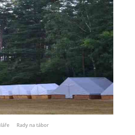
láře
Rady na tábor