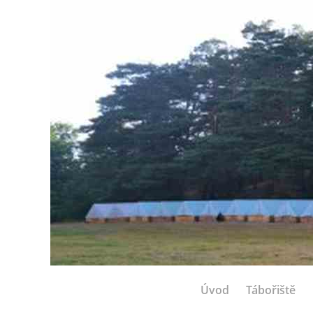
Úvod
Tábořiště